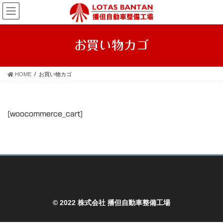
コ
ナ
ン
ビ
テ
ゲ
ン
ー
お買い物カゴ
ツ
シ
へ
ョ
ス
ン
HOME
お買い物カゴ
キ
に
ッ
移
プ
動
[woocommerce_cart]
© 2022 株式会社 播但自動車整備工場